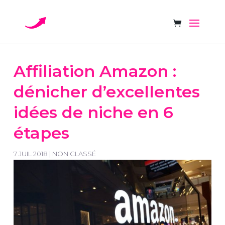
Affiliation Amazon :
dénicher d’excellentes
idées de niche en 6
étapes
7 JUIL 2018
|
NON CLASSÉ